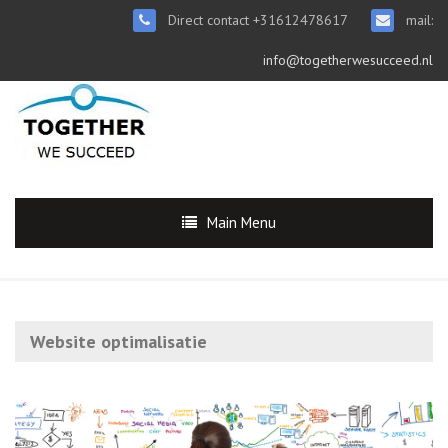
Direct contact +31612478617
mail:
info@togetherwesucceed.nl
Main Menu
Website optimalisatie